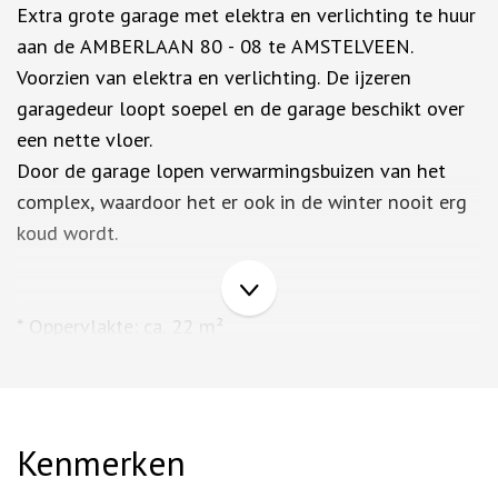
Extra grote garage met elektra en verlichting te huur
aan de AMBERLAAN 80 - 08 te AMSTELVEEN.
Voorzien van elektra en verlichting. De ijzeren
garagedeur loopt soepel en de garage beschikt over
een nette vloer.
Door de garage lopen verwarmingsbuizen van het
complex, waardoor het er ook in de winter nooit erg
koud wordt.
* Oppervlakte: ca. 22 m²
* Binnen-hoogte: ca. 2,5 meter
* Borg 2 maanden huur.
* Minimale huurperiode 1 jaar.
* Eigen elektrameter op naam van huurder
Kenmerken
* Goede verlichting aanwezig